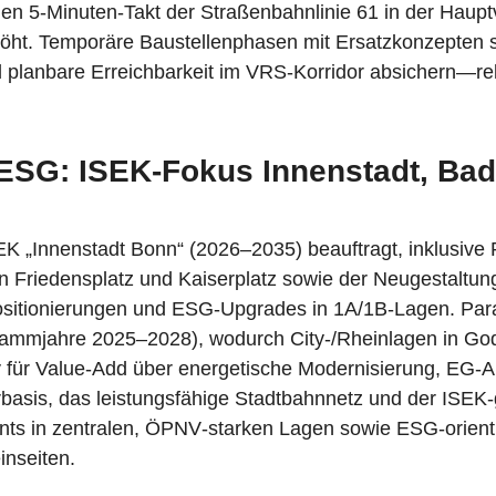
 5‑Minuten‑Takt der Straßenbahnlinie 61 in der Hauptve
höht. Temporäre Baustellenphasen mit Ersatzkonzepten 
 planbare Erreichbarkeit im VRS‑Korridor absichern—r
 ESG: ISEK‑Fokus Innenstadt, Ba
EK „Innenstadt Bonn“ (2026–2035) beauftragt, inklusive 
 Friedensplatz und Kaiserplatz sowie der Neugestaltun
itionierungen und ESG‑Upgrades in 1A/1B‑Lagen. Paral
rammjahre 2025–2028), wodurch City‑/Rheinlagen in Go
ür Value‑Add über energetische Modernisierung, EG‑Ak
asis, das leistungsfähige Stadtbahnnetz und der ISEK‑
ts in zentralen, ÖPNV‑starken Lagen sowie ESG‑orienti
inseiten.