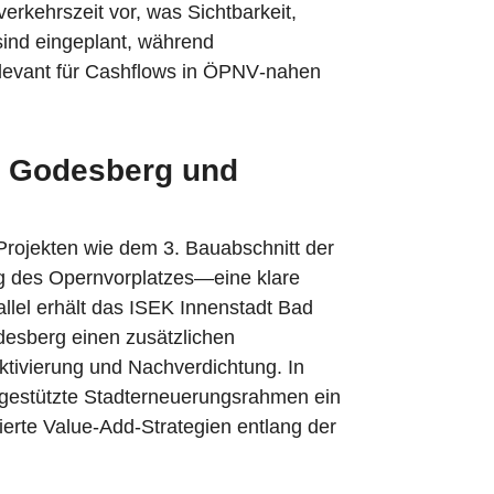
rkehrszeit vor, was Sichtbarkeit,
sind eingeplant, während
elevant für Cashflows in ÖPNV‑nahen
d Godesberg und
Projekten wie dem 3. Bauabschnitt der
g des Opernvorplatzes—eine klare
lel erhält das ISEK Innenstadt Bad
desberg einen zusätzlichen
tivierung und Nachverdichtung. In
gestützte Stadterneuerungsrahmen ein
erte Value‑Add‑Strategien entlang der