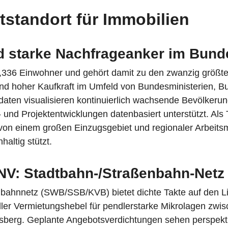
tstandort für Immobilien
 starke Nachfrageanker im Bunde
23,336 Einwohner und gehört damit zu den zwanzig größ
und hoher Kaufkraft im Umfeld von Bundesministerien, B
daten visualisieren kontinuierlich wachsende Bevölkerung
 und Projektentwicklungen datenbasiert unterstützt. Als
 von einem großen Einzugsgebiet und regionaler Arbeitsm
altig stützt.
NV: Stadtbahn-/Straßenbahn-Netz
bahnnetz (SWB/SSB/KVB) bietet dichte Takte auf den Lin
ler Vermietungshebel für pendlerstarke Mikrolagen zwi
berg. Geplante Angebotsverdichtungen sehen perspektiv