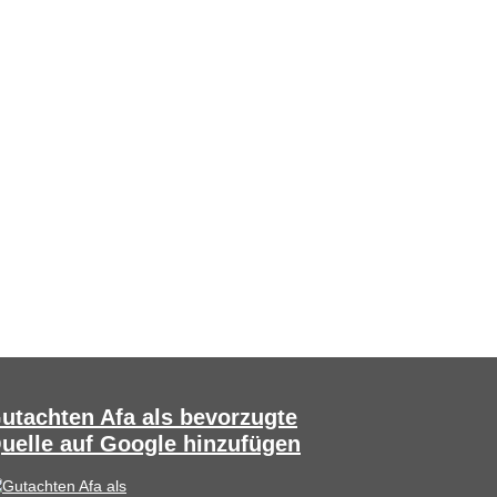
utachten Afa als bevorzugte
uelle auf Google hinzufügen