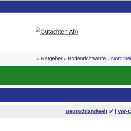
Skip to main content
You are here:
Ratgeber
Bodenrichtwerte
Nordrhe
Deutschlandweit
✅ |
Vor-O