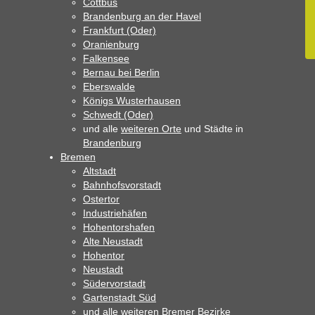
Cottbus
Brandenburg an der Havel
Frankfurt (Oder)
Oranienburg
Falkensee
Bernau bei Berlin
Eberswalde
Königs Wusterhausen
Schwedt (Oder)
und alle
weiteren Orte
und Städte in
Brandenburg
Bremen
Altstadt
Bahnhofsvorstadt
Ostertor
Industriehäfen
Hohentorshafen
Alte Neustadt
Hohentor
Neustadt
Südervorstadt
Gartenstadt Süd
und alle
weiteren Bremer Bezirke