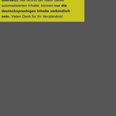
übersetzt.
Auf Grund der Natur dieser
automatisierten Inhalte, können
nur die
deutschsprachigen Inhalte verbindlich
sein.
Vielen Dank für Ihr Verständnis!