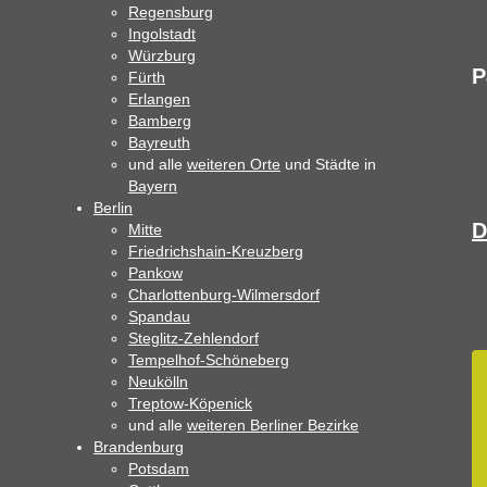
Regensburg
Ingolstadt
Würzburg
P
Fürth
Erlangen
Bamberg
Bayreuth
und alle
weiteren Orte
und Städte in
Bayern
Berlin
D
Mitte
Friedrichshain-Kreuzberg
Pankow
Charlottenburg-Wilmersdorf
Spandau
Steglitz-Zehlendorf
Tempelhof-Schöneberg
Neukölln
Treptow-Köpenick
und alle
weiteren Berliner Bezirke
Brandenburg
Potsdam