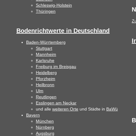
Schleswig-Holstein
N
Thüringen
Z
Bodenrichtwerte in Deutschland
I
Baden-Würrtemberg
Stuttgart
Mannheim
Karlsruhe
Freiburg im Breisgau
Heidelberg
Pforzheim
Heilbronn
Ulm
Reutlingen
Esslingen am Neckar
und alle
weiteren Orte
und Städte in
BaWü
Bayern
B
München
Nürnberg
Augsburg