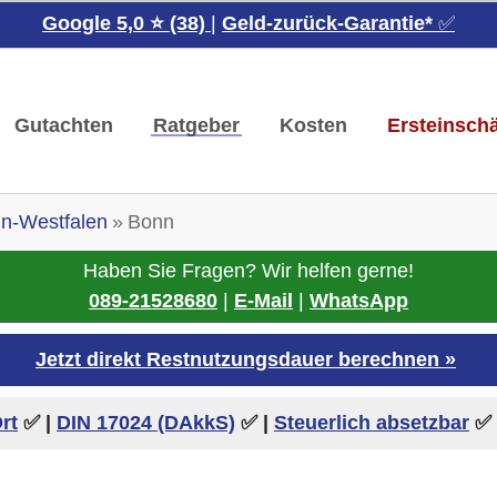
Google 5,0 ⭐ (38)
|
Geld-zurück-Garantie*
✅
Gutachten
Ratgeber
Kosten
Ersteinsch
in-Westfalen
Bonn
Haben Sie Fragen? Wir helfen gerne!
089-21528680
|
E-Mail
|
WhatsApp
Jetzt direkt Restnutzungsdauer berechnen »
rt
✅ |
DIN 17024 (DAkkS)
✅
|
Steuerlich absetzbar
✅