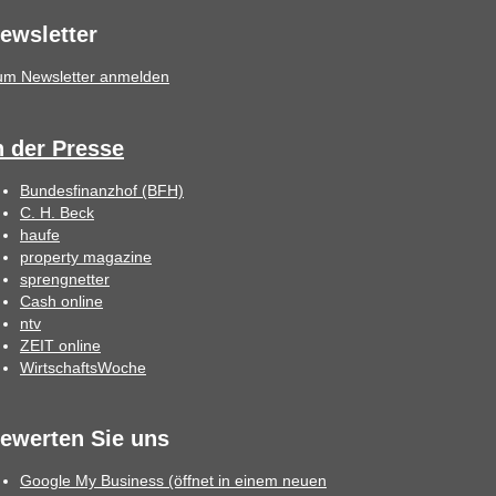
ewsletter
um Newsletter anmelden
n der Presse
Bundesfinanzhof (BFH)
C. H. Beck
haufe
property magazine
sprengnetter
Cash online
ntv
ZEIT online
WirtschaftsWoche
ewerten Sie uns
Google My Business (öffnet in einem neuen