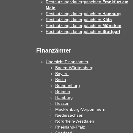
Restnutzungsdauergutachten
Frankfurt am
Main
Restnutzungsdauergutachten
Hamburg
Restnutzungsdauergutachten
Köln
Restnutzungsdauergutachten
München
Restnutzungsdauergutachten
Stuttgart
Finanzämter
Übersicht Finanzämter
Baden-Württemberg
Bayern
Berlin
Brandenburg
Bremen
Hamburg
Hessen
Mecklenburg-Vorpommern
Niedersachsen
Nordrhein-Westfalen
Rheinland-Pfalz