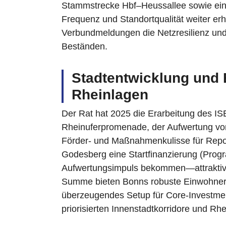
Stammstrecke Hbf–Heussallee sowie einen
Frequenz und Standortqualität weiter er
Verbundmeldungen die Netzresilienz und
Beständen.
Stadtentwicklung und
Rheinlagen
Der Rat hat 2025 die Erarbeitung des IS
Rheinuferpromenade, der Aufwertung von
Förder‑ und Maßnahmenkulisse für Repos
Godesberg eine Startfinanzierung (Prog
Aufwertungsimpuls bekommen—attraktiv f
Summe bieten Bonns robuste Einwohnerb
überzeugendes Setup für Core‑Investmen
priorisierten Innenstadtkorridore und Rhe