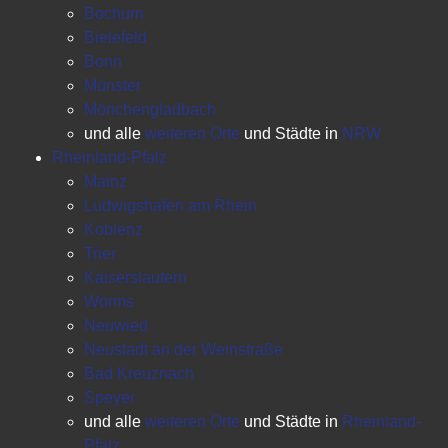
Bochum
Bielefeld
Bonn
Münster
Mönchengladbach
und alle
weiteren Orte
und Städte in
NRW
Rheinland-Pfalz
Mainz
Ludwigshafen am Rhein
Koblenz
Trier
Kaiserslautern
Worms
Neuwied
Neustadt an der Weinstraße
Bad Kreuznach
Speyer
und alle
weiteren Orte
und Städte in
Rheinland-
Pfalz