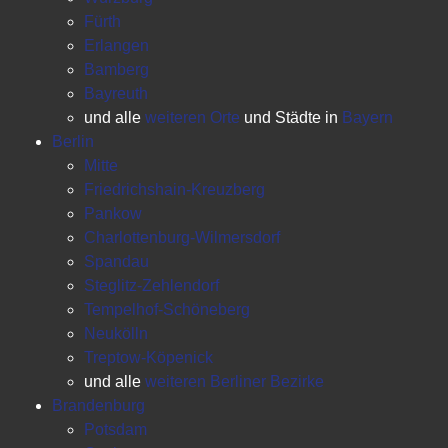
Fürth
Erlangen
Bamberg
Bayreuth
und alle
weiteren Orte
und Städte in
Bayern
Berlin
Mitte
Friedrichshain-Kreuzberg
Pankow
Charlottenburg-Wilmersdorf
Spandau
Steglitz-Zehlendorf
Tempelhof-Schöneberg
Neukölln
Treptow-Köpenick
und alle
weiteren Berliner Bezirke
Brandenburg
Potsdam