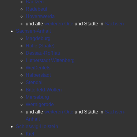
Bautzen
Radebeul
Hoyerswerda
und alle
weiteren Orte
und Städte in
Sachsen
Sachsen-Anhalt
Magdeburg
Halle (Saale)
Dessau-Roßlau
Lutherstadt Wittenberg
Weißenfels
Halberstadt
Stendal
Bitterfeld-Wolfen
Merseburg
Wernigerode
und alle
weiteren Orte
und Städte in
Sachsen-
Anhalt
Schleswig-Holstein
Kiel