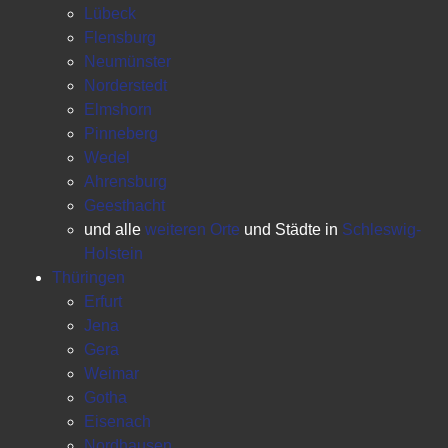
Lübeck
Flensburg
Neumünster
Norderstedt
Elmshorn
Pinneberg
Wedel
Ahrensburg
Geesthacht
und alle
weiteren Orte
und Städte in
Schleswig-
Holstein
Thüringen
Erfurt
Jena
Gera
Weimar
Gotha
Eisenach
Nordhausen