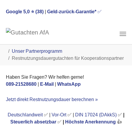
Google 5,0 ⭐ (38)
|
Geld-zurück-Garantie*
✅
Skip to main content
You are here:
Unser Partnerprogramm
Restnutzungsdauergutachten für Kooperationspartner
Haben Sie Fragen? Wir helfen gerne!
089-21528680
|
E-Mail
|
WhatsApp
Jetzt direkt Restnutzungsdauer berechnen »
Deutschlandweit
✅ |
Vor-Ort
✅ |
DIN 17024 (DAkkS)
✅
|
Steuerlich absetzbar
✅
|
Höchste Anerkennung
👍