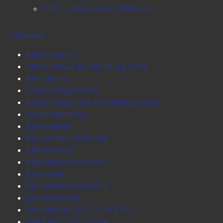
ETW → Ersparnis € 930,89 p.a.
Glossar
Abschreibung
Abschreibung für Abnutzung (AfA)
AfA-Tabelle
Anschaffungskosten
Anschaffungsnahe Herstellungskosten
Art der Immobilie
Barwertfaktor
Baujahr des Gebäudes
BMF-konform
Bodenrichtwert (BRW)
Bodenwert
Bundesfinanzhof (BFH)
Degressive AfA
Denkmal-AfA (§ 7i / § 7h EStG)
DIN EN ISO IEC 17024