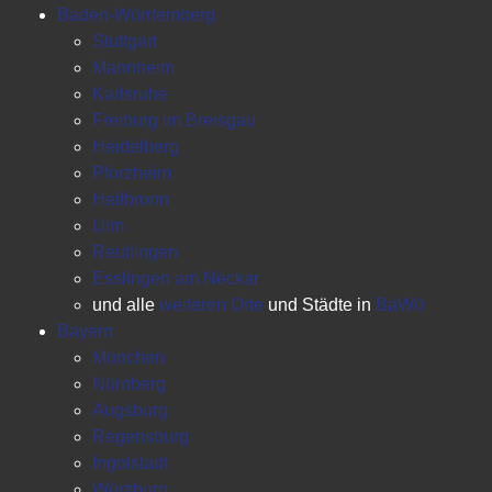
Baden-Würrtemberg
Stuttgart
Mannheim
Karlsruhe
Freiburg im Breisgau
Heidelberg
Pforzheim
Heilbronn
Ulm
Reutlingen
Esslingen am Neckar
und alle
weiteren Orte
und Städte in
BaWü
Bayern
München
Nürnberg
Augsburg
Regensburg
Ingolstadt
Würzburg