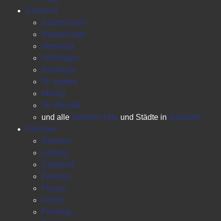
Saarland
Saarbrücken
Neunkirchen
Homburg
Völklingen
Saarlouis
St. Ingbert
Merzig
St. Wendel
und alle
weiteren Orte
und Städte in
Saarland
Sachsen
Dresden
Leipzig
Chemnitz
Zwickau
Plauen
Görlitz
Freiberg