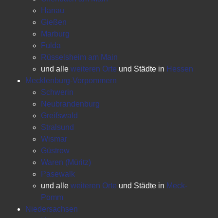
Hanau
Gießen
Marburg
Fulda
Rüsselsheim am Main
und alle
weiteren Orte
und Städte in
Hessen
Mecklenburg-Vorpommern
Schwerin
Neubrandenburg
Greifswald
Stralsund
Wismar
Güstrow
Waren (Müritz)
Pasewalk
und alle
weiteren Orte
und Städte in
Meck-
Pomm
Niedersachsen