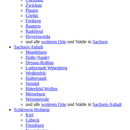
Zwickau
Plauen
Görlitz
Freiberg
Bautzen
Radebeul
Hoyerswerda
und alle
weiteren Orte
und Städte in
Sachsen
Sachsen-Anhalt
Magdeburg
Halle (Saale)
Dessau-Roßlau
Lutherstadt Wittenberg
Weißenfels
Halberstadt
Stendal
Bitterfeld-Wolfen
Merseburg
Wernigerode
und alle
weiteren Orte
und Städte in
Sachsen-Anhalt
Schleswig-Holstein
Kiel
Lübeck
Flensburg