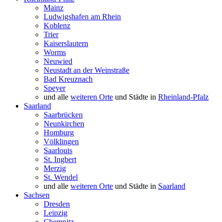
Mainz
Ludwigshafen am Rhein
Koblenz
Trier
Kaiserslautern
Worms
Neuwied
Neustadt an der Weinstraße
Bad Kreuznach
Speyer
und alle
weiteren Orte
und Städte in
Rheinland-Pfalz
Saarland
Saarbrücken
Neunkirchen
Homburg
Völklingen
Saarlouis
St. Ingbert
Merzig
St. Wendel
und alle
weiteren Orte
und Städte in
Saarland
Sachsen
Dresden
Leipzig
Chemnitz