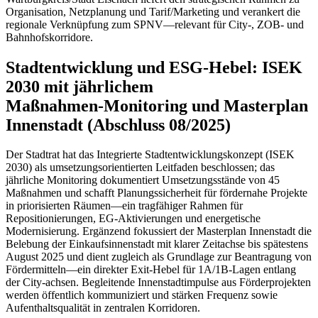
Organisation, Netzplanung und Tarif/Marketing und verankert die
regionale Verknüpfung zum SPNV—relevant für City‑, ZOB‑ und
Bahnhofskorridore.
Stadtentwicklung und ESG‑Hebel: ISEK
2030 mit jährlichem
Maßnahmen‑Monitoring und Masterplan
Innenstadt (Abschluss 08/2025)
Der Stadtrat hat das Integrierte Stadtentwicklungskonzept (ISEK
2030) als umsetzungsorientierten Leitfaden beschlossen; das
jährliche Monitoring dokumentiert Umsetzungsstände von 45
Maßnahmen und schafft Planungssicherheit für fördernahe Projekte
in priorisierten Räumen—ein tragfähiger Rahmen für
Repositionierungen, EG‑Aktivierungen und energetische
Modernisierung. Ergänzend fokussiert der Masterplan Innenstadt die
Belebung der Einkaufsinnenstadt mit klarer Zeitachse bis spätestens
August 2025 und dient zugleich als Grundlage zur Beantragung von
Fördermitteln—ein direkter Exit‑Hebel für 1A/1B‑Lagen entlang
der City‑achsen. Begleitende Innenstadtimpulse aus Förderprojekten
werden öffentlich kommuniziert und stärken Frequenz sowie
Aufenthaltsqualität in zentralen Korridoren.