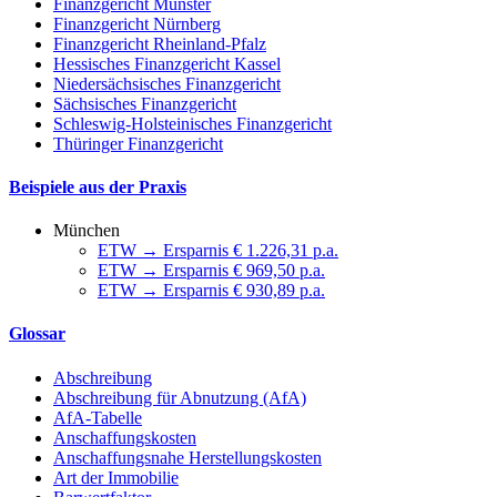
Finanzgericht Münster
Finanzgericht Nürnberg
Finanzgericht Rheinland-Pfalz
Hessisches Finanzgericht Kassel
Niedersächsisches Finanzgericht
Sächsisches Finanzgericht
Schleswig-Holsteinisches Finanzgericht
Thüringer Finanzgericht
Beispiele aus der Praxis
München
ETW → Ersparnis € 1.226,31 p.a.
ETW → Ersparnis € 969,50 p.a.
ETW → Ersparnis € 930,89 p.a.
Glossar
Abschreibung
Abschreibung für Abnutzung (AfA)
AfA-Tabelle
Anschaffungskosten
Anschaffungsnahe Herstellungskosten
Art der Immobilie