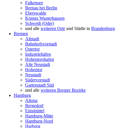
Falkensee
Bernau bei Berlin
Eberswalde
Königs Wusterhausen
Schwedt (Oder)
und alle
weiteren Orte
und Städte in
Brandenburg
Bremen
Altstadt
Bahnhofsvorstadt
Ostertor
Industriehäfen
Hohentorshafen
Alte Neustadt
Hohentor
Neustadt
Südervorstadt
Gartenstadt Süd
und alle
weiteren Bremer Bezirke
Hamburg
Altona
Bergedorf
Eimsbüttel
Hamburg-Mitte
Hamburg-Nord
Harburg