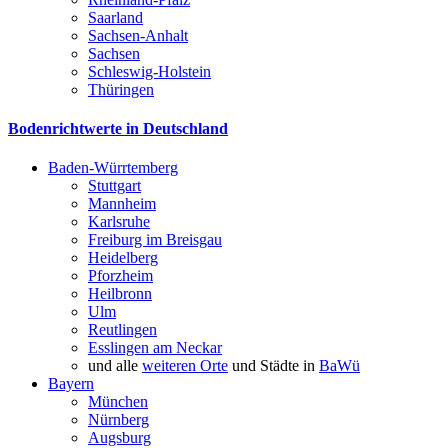
Saarland
Sachsen-Anhalt
Sachsen
Schleswig-Holstein
Thüringen
Bodenrichtwerte in Deutschland
Baden-Würrtemberg
Stuttgart
Mannheim
Karlsruhe
Freiburg im Breisgau
Heidelberg
Pforzheim
Heilbronn
Ulm
Reutlingen
Esslingen am Neckar
und alle
weiteren Orte
und Städte in
BaWü
Bayern
München
Nürnberg
Augsburg