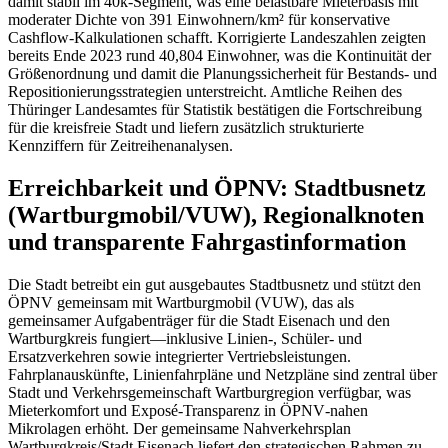
damit stabil im 40k‑Segment, was eine belastbare Mieterbasis mit
moderater Dichte von 391 Einwohnern/km² für konservative
Cashflow‑Kalkulationen schafft. Korrigierte Landeszahlen zeigten
bereits Ende 2023 rund 40,804 Einwohner, was die Kontinuität der
Größenordnung und damit die Planungssicherheit für Bestands‑ und
Repositionierungsstrategien unterstreicht. Amtliche Reihen des
Thüringer Landesamtes für Statistik bestätigen die Fortschreibung
für die kreisfreie Stadt und liefern zusätzlich strukturierte
Kennziffern für Zeitreihenanalysen.
Erreichbarkeit und ÖPNV: Stadtbusnetz
(Wartburgmobil/VUW), Regionalknoten
und transparente Fahrgastinformation
Die Stadt betreibt ein gut ausgebautes Stadtbusnetz und stützt den
ÖPNV gemeinsam mit Wartburgmobil (VUW), das als
gemeinsamer Aufgabenträger für die Stadt Eisenach und den
Wartburgkreis fungiert—inklusive Linien‑, Schüler‑ und
Ersatzverkehren sowie integrierter Vertriebsleistungen.
Fahrplanauskünfte, Linienfahrpläne und Netzpläne sind zentral über
Stadt und Verkehrsgemeinschaft Wartburgregion verfügbar, was
Mieterkomfort und Exposé‑Transparenz in ÖPNV‑nahen
Mikrolagen erhöht. Der gemeinsame Nahverkehrsplan
Wartburgkreis/Stadt Eisenach liefert den strategischen Rahmen zu