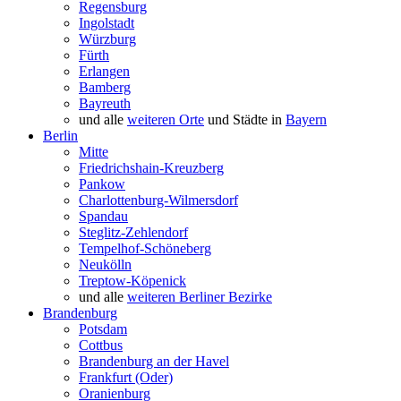
Regensburg
Ingolstadt
Würzburg
Fürth
Erlangen
Bamberg
Bayreuth
und alle
weiteren Orte
und Städte in
Bayern
Berlin
Mitte
Friedrichshain-Kreuzberg
Pankow
Charlottenburg-Wilmersdorf
Spandau
Steglitz-Zehlendorf
Tempelhof-Schöneberg
Neukölln
Treptow-Köpenick
und alle
weiteren Berliner Bezirke
Brandenburg
Potsdam
Cottbus
Brandenburg an der Havel
Frankfurt (Oder)
Oranienburg