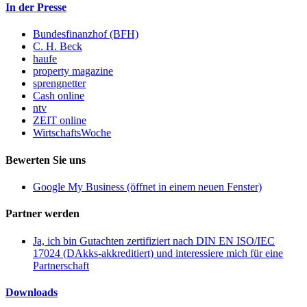
In der Presse
Bundesfinanzhof (BFH)
C. H. Beck
haufe
property magazine
sprengnetter
Cash online
ntv
ZEIT online
WirtschaftsWoche
Bewerten Sie uns
Google My Business (öffnet in einem neuen Fenster)
Partner werden
Ja, ich bin Gutachten zertifiziert nach DIN EN ISO/IEC
17024 (DAkks-akkreditiert) und interessiere mich für eine
Partnerschaft
Downloads