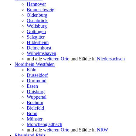
Hannover
Braunschweig
Oldenburg
Osnabrück
Wolfsburg
Göttingen
Salzgitter
Hildesheim
Delmenhorst
Wilhelmshaven
und alle
weiteren Orte
und Städte in
Niedersachsen
Nordrhein-Westfalen
Köln
Düsseldorf
Dortmund
Essen
Duisburg
Wuppertal
Bochum
Bielefeld
Bonn
Münster
Mönchengladbach
und alle
weiteren Orte
und Städte in
NRW
Rheinland-Pfalz