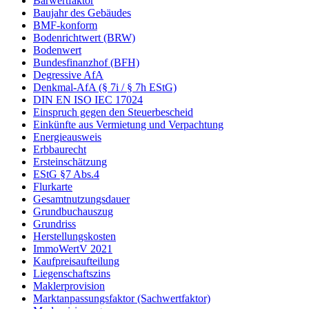
Barwertfaktor
Baujahr des Gebäudes
BMF-konform
Bodenrichtwert (BRW)
Bodenwert
Bundesfinanzhof (BFH)
Degressive AfA
Denkmal-AfA (§ 7i / § 7h EStG)
DIN EN ISO IEC 17024
Einspruch gegen den Steuerbescheid
Einkünfte aus Vermietung und Verpachtung
Energieausweis
Erbbaurecht
Ersteinschätzung
EStG §7 Abs.4
Flurkarte
Gesamtnutzungsdauer
Grundbuchauszug
Grundriss
Herstellungskosten
ImmoWertV 2021
Kaufpreisaufteilung
Liegenschaftszins
Maklerprovision
Marktanpassungsfaktor (Sachwertfaktor)