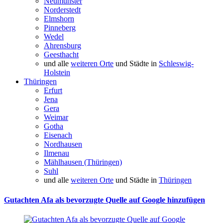
Neumünster
Norderstedt
Elmshorn
Pinneberg
Wedel
Ahrensburg
Geesthacht
und alle
weiteren Orte
und Städte in
Schleswig-
Holstein
Thüringen
Erfurt
Jena
Gera
Weimar
Gotha
Eisenach
Nordhausen
Ilmenau
Mählhausen (Thüringen)
Suhl
und alle
weiteren Orte
und Städte in
Thüringen
Gutachten Afa als bevorzugte Quelle auf Google hinzufügen