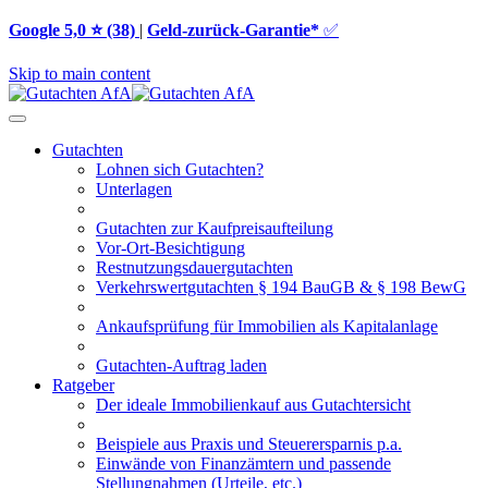
Google 5,0 ⭐ (38)
|
Geld-zurück-Garantie*
✅
Skip to main content
Gutachten
Lohnen sich Gutachten?
Unterlagen
Gutachten zur Kaufpreisaufteilung
Vor-Ort-Besichtigung
Restnutzungsdauergutachten
Verkehrswertgutachten § 194 BauGB & § 198 BewG
Ankaufsprüfung für Immobilien als Kapitalanlage
Gutachten-Auftrag laden
Ratgeber
Der ideale Immobilienkauf aus Gutachtersicht
Beispiele aus Praxis und Steuerersparnis p.a.
Einwände von Finanzämtern und passende
Stellungnahmen (Urteile, etc.)