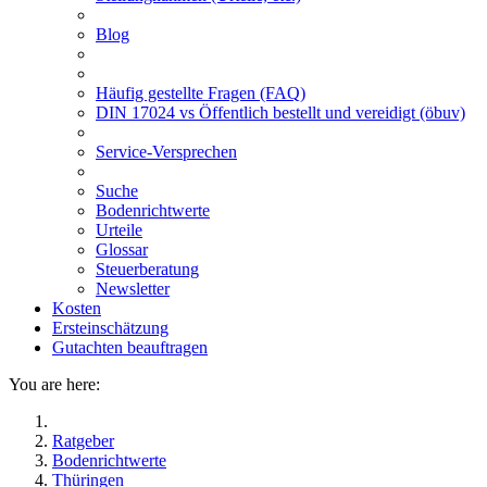
Blog
Häufig gestellte Fragen (FAQ)
DIN 17024 vs Öffentlich bestellt und vereidigt (öbuv)
Service-Versprechen
Suche
Bodenrichtwerte
Urteile
Glossar
Steuerberatung
Newsletter
Kosten
Ersteinschätzung
Gutachten beauftragen
You are here:
Ratgeber
Bodenrichtwerte
Thüringen