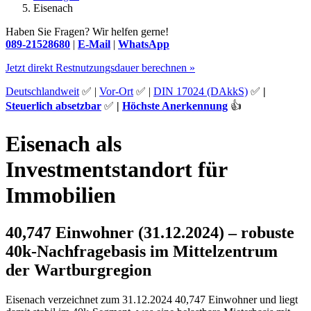
Eisenach
Haben Sie Fragen? Wir helfen gerne!
089-21528680
|
E-Mail
|
WhatsApp
Jetzt direkt Restnutzungsdauer berechnen »
Deutschlandweit
✅ |
Vor-Ort
✅ |
DIN 17024 (DAkkS)
✅
|
Steuerlich absetzbar
✅
|
Höchste Anerkennung
👍
Eisenach als
Investmentstandort für
Immobilien
40,747 Einwohner (31.12.2024) – robuste
40k‑Nachfragebasis im Mittelzentrum
der Wartburgregion
Eisenach verzeichnet zum 31.12.2024 40,747 Einwohner und liegt