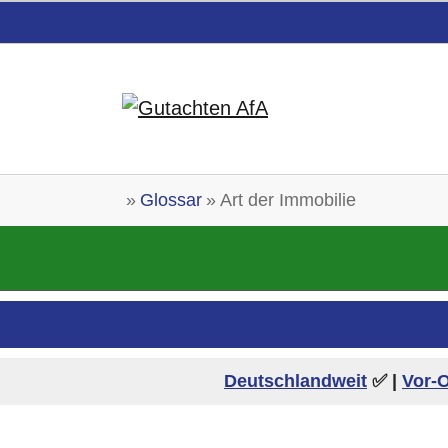
Skip to main content
You are here:
Glossar
Art der Immobilie
Deutschlandweit
✅ |
Vor-O