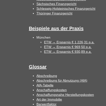
Sächsisches Finanzgericht
Schleswig-Holsteinisches Finanzgericht
Thüringer Finanzgericht
Beispiele aus der Praxis
München
ETW → Ersparnis € 1.226,31 p.a.
ETW → Ersparnis € 969,50 p.a.
ETW → Ersparnis € 930,89 p.a.
Glossar
Abschreibung
Abschreibung für Abnutzung (AfA)
AfA-Tabelle
Anschaffungskosten
Anschaffungsnahe Herstellungskosten
Art der Immobilie
Barwertfaktor