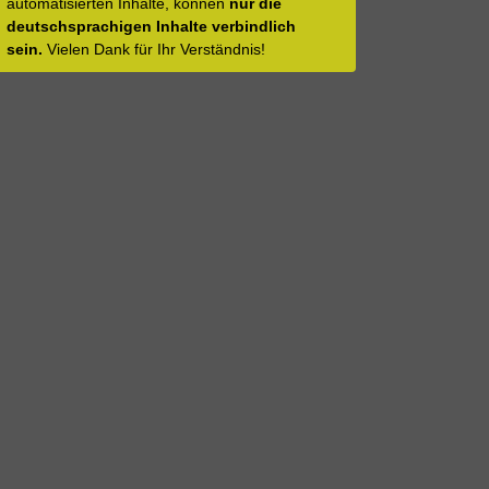
automatisierten Inhalte, können
nur die
deutschsprachigen Inhalte verbindlich
sein.
Vielen Dank für Ihr Verständnis!