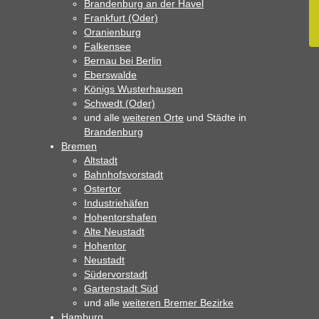
Brandenburg an der Havel
Frankfurt (Oder)
Oranienburg
Falkensee
Bernau bei Berlin
Eberswalde
Königs Wusterhausen
Schwedt (Oder)
und alle
weiteren Orte
und Städte in
Brandenburg
Bremen
Altstadt
Bahnhofsvorstadt
Ostertor
Industriehäfen
Hohentorshafen
Alte Neustadt
Hohentor
Neustadt
Südervorstadt
Gartenstadt Süd
und alle
weiteren Bremer Bezirke
Hamburg