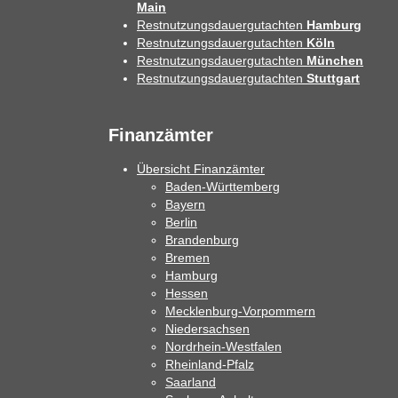
Main
Restnutzungsdauergutachten
Hamburg
Restnutzungsdauergutachten
Köln
Restnutzungsdauergutachten
München
Restnutzungsdauergutachten
Stuttgart
Finanzämter
Übersicht Finanzämter
Baden-Württemberg
Bayern
Berlin
Brandenburg
Bremen
Hamburg
Hessen
Mecklenburg-Vorpommern
Niedersachsen
Nordrhein-Westfalen
Rheinland-Pfalz
Saarland