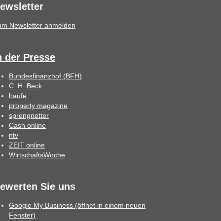
ewsletter
um Newsletter anmelden
n der Presse
Bundesfinanzhof (BFH)
C. H. Beck
haufe
property magazine
sprengnetter
Cash online
ntv
ZEIT online
WirtschaftsWoche
ewerten Sie uns
Google My Business (öffnet in einem neuen
Fenster)