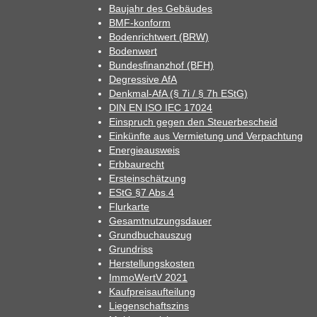
Baujahr des Gebäudes
BMF-konform
Bodenrichtwert (BRW)
Bodenwert
Bundesfinanzhof (BFH)
Degressive AfA
Denkmal-AfA (§ 7i / § 7h EStG)
DIN EN ISO IEC 17024
Einspruch gegen den Steuerbescheid
Einkünfte aus Vermietung und Verpachtung
Energieausweis
Erbbaurecht
Ersteinschätzung
EStG §7 Abs.4
Flurkarte
Gesamtnutzungsdauer
Grundbuchauszug
Grundriss
Herstellungskosten
ImmoWertV 2021
Kaufpreisaufteilung
Liegenschaftszins