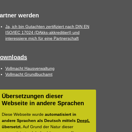
artner werden
Ja, ich bin Gutachten zertifiziert nach DIN EN
ISO/IEC 17024 (DAkks-akkreditiert) und
interessiere mich für eine Partnerschaft
ownloads
Vollmacht Hausverwaltung
Vollmacht Grundbuchamt
Übersetzungen dieser
Webseite in andere Sprachen
Diese Webseite wurde
automatisiert in
andere Sprachen als Deutsch mittels
DeepL
übersetzt.
Auf Grund der Natur dieser