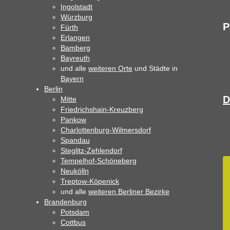
Ingolstadt
Würzburg
P
Fürth
Erlangen
Bamberg
Bayreuth
und alle
weiteren Orte
und Städte in
Bayern
Berlin
D
Mitte
Friedrichshain-Kreuzberg
Pankow
Charlottenburg-Wilmersdorf
Spandau
Steglitz-Zehlendorf
Tempelhof-Schöneberg
Neukölln
Treptow-Köpenick
und alle
weiteren Berliner Bezirke
Brandenburg
Potsdam
Cottbus