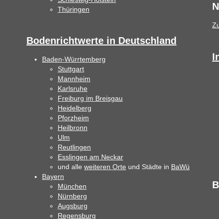
N
Thüringen
Z
Bodenrichtwerte in Deutschland
I
Baden-Würrtemberg
Stuttgart
Mannheim
Karlsruhe
Freiburg im Breisgau
Heidelberg
Pforzheim
Heilbronn
Ulm
Reutlingen
Esslingen am Neckar
und alle
weiteren Orte
und Städte in
BaWü
Bayern
B
München
Nürnberg
Augsburg
Regensburg