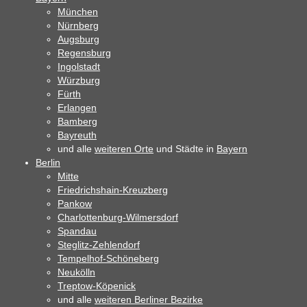
München
Nürnberg
Augsburg
Regensburg
Ingolstadt
Würzburg
Fürth
Erlangen
Bamberg
Bayreuth
und alle
weiteren Orte
und Städte in
Bayern
Berlin
Mitte
Friedrichshain-Kreuzberg
Pankow
Charlottenburg-Wilmersdorf
Spandau
Steglitz-Zehlendorf
Tempelhof-Schöneberg
Neukölln
Treptow-Köpenick
und alle
weiteren Berliner Bezirke