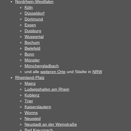
Nordrhein-Westfalen
Köln
Düsseldorf
Dortmund
Essen
Duisburg
Wuppertal
Bochum
Bielefeld
Bonn
Münster
Mönchengladbach
und alle
weiteren Orte
und Städte in
NRW
Rheinland-Pfalz
Mainz
Ludwigshafen am Rhein
Koblenz
Trier
Kaiserslautern
Worms
Neuwied
Neustadt an der Weinstraße
Bad Kreuznach