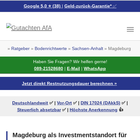
Google 5,0 ⭐ (38)
|
Geld-zurück-Garantie*
✅
Skip to main content
You are here:
Ratgeber
Bodenrichtwerte
Sachsen-Anhalt
Magdeburg
Haben Sie Fragen? Wir helfen gerne!
089-21528680
|
E-Mail
|
WhatsApp
Jetzt direkt Restnutzungsdauer berechnen »
Deutschlandweit
✅ |
Vor-Ort
✅ |
DIN 17024 (DAkkS)
✅
|
Steuerlich absetzbar
✅
|
Höchste Anerkennung
👍
Magdeburg als Investmentstandort für