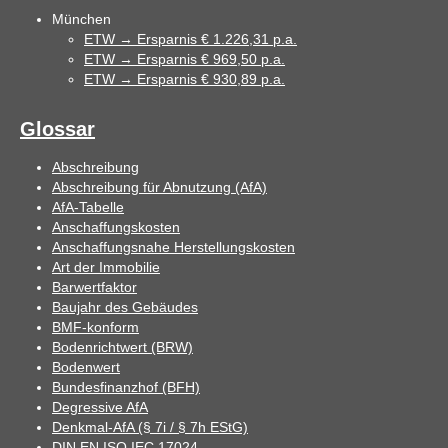
München
ETW → Ersparnis € 1.226,31 p.a.
ETW → Ersparnis € 969,50 p.a.
ETW → Ersparnis € 930,89 p.a.
Glossar
Abschreibung
Abschreibung für Abnutzung (AfA)
AfA-Tabelle
Anschaffungskosten
Anschaffungsnahe Herstellungskosten
Art der Immobilie
Barwertfaktor
Baujahr des Gebäudes
BMF-konform
Bodenrichtwert (BRW)
Bodenwert
Bundesfinanzhof (BFH)
Degressive AfA
Denkmal-AfA (§ 7i / § 7h EStG)
DIN EN ISO IEC 17024