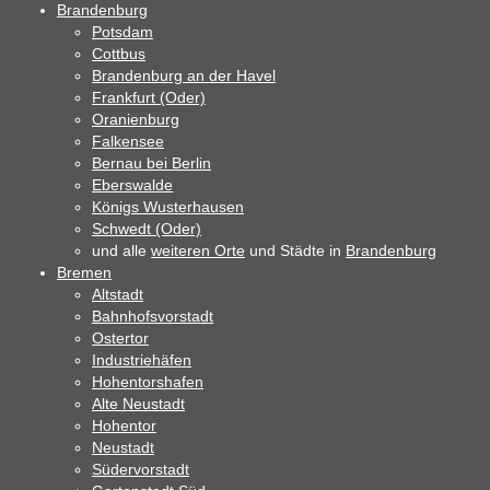
Brandenburg
Potsdam
Cottbus
Brandenburg an der Havel
Frankfurt (Oder)
Oranienburg
Falkensee
Bernau bei Berlin
Eberswalde
Königs Wusterhausen
Schwedt (Oder)
und alle
weiteren Orte
und Städte in
Brandenburg
Bremen
Altstadt
Bahnhofsvorstadt
Ostertor
Industriehäfen
Hohentorshafen
Alte Neustadt
Hohentor
Neustadt
Südervorstadt