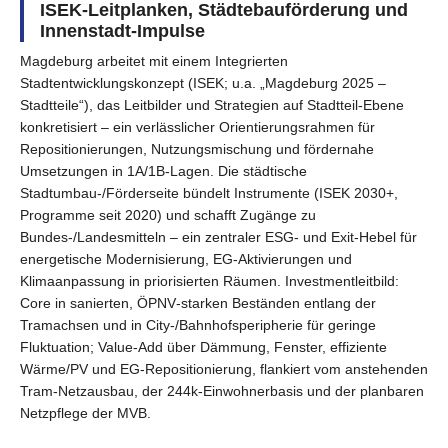
ISEK‑Leitplanken, Städtebauförderung und
Innenstadt‑Impulse
Magdeburg arbeitet mit einem Integrierten
Stadtentwicklungskonzept (ISEK; u.a. „Magdeburg 2025 –
Stadtteile“), das Leitbilder und Strategien auf Stadtteil‑Ebene
konkretisiert – ein verlässlicher Orientierungsrahmen für
Repositionierungen, Nutzungsmischung und fördernahe
Umsetzungen in 1A/1B‑Lagen. Die städtische
Stadtumbau‑/Förderseite bündelt Instrumente (ISEK 2030+,
Programme seit 2020) und schafft Zugänge zu
Bundes‑/Landesmitteln – ein zentraler ESG‑ und Exit‑Hebel für
energetische Modernisierung, EG‑Aktivierungen und
Klimaanpassung in priorisierten Räumen. Investmentleitbild:
Core in sanierten, ÖPNV‑starken Beständen entlang der
Tramachsen und in City‑/Bahnhofsperipherie für geringe
Fluktuation; Value‑Add über Dämmung, Fenster, effiziente
Wärme/PV und EG‑Repositionierung, flankiert vom anstehenden
Tram‑Netzausbau, der 244k‑Einwohnerbasis und der planbaren
Netzpflege der MVB.