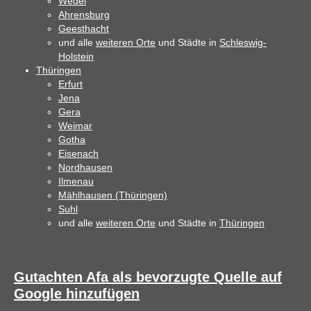
Wedel
Ahrensburg
Geesthacht
und alle
weiteren Orte
und Städte in
Schleswig-
Holstein
Thüringen
Erfurt
Jena
Gera
Weimar
Gotha
Eisenach
Nordhausen
Ilmenau
Mählhausen (Thüringen)
Suhl
und alle
weiteren Orte
und Städte in
Thüringen
Gutachten Afa als bevorzugte Quelle auf
Google hinzufügen