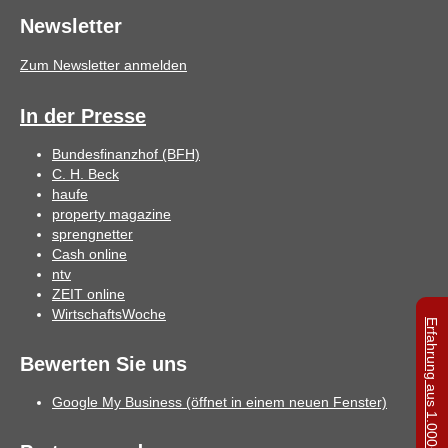
Newsletter
Zum Newsletter anmelden
In der Presse
Bundesfinanzhof (BFH)
C. H. Beck
haufe
property magazine
sprengnetter
Cash online
ntv
ZEIT online
WirtschaftsWoche
Erfahrung aus 1.000+ Gutachten »
Bewerten Sie uns
Google My Business (öffnet in einem neuen Fenster)