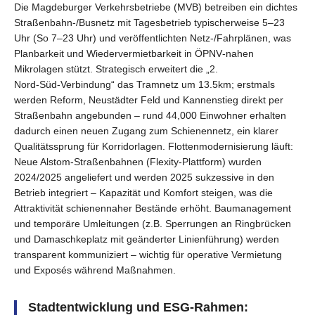
Die Magdeburger Verkehrsbetriebe (MVB) betreiben ein dichtes
Straßenbahn‑/Busnetz mit Tagesbetrieb typischerweise 5–23
Uhr (So 7–23 Uhr) und veröffentlichten Netz-/Fahrplänen, was
Planbarkeit und Wiedervermietbarkeit in ÖPNV‑nahen
Mikrolagen stützt. Strategisch erweitert die „2.
Nord‑Süd‑Verbindung“ das Tramnetz um 13.5km; erstmals
werden Reform, Neustädter Feld und Kannenstieg direkt per
Straßenbahn angebunden – rund 44,000 Einwohner erhalten
dadurch einen neuen Zugang zum Schienennetz, ein klarer
Qualitätssprung für Korridorlagen. Flottenmodernisierung läuft:
Neue Alstom‑Straßenbahnen (Flexity‑Plattform) wurden
2024/2025 angeliefert und werden 2025 sukzessive in den
Betrieb integriert – Kapazität und Komfort steigen, was die
Attraktivität schienennaher Bestände erhöht. Baumanagement
und temporäre Umleitungen (z.B. Sperrungen an Ringbrücken
und Damaschkeplatz mit geänderter Linienführung) werden
transparent kommuniziert – wichtig für operative Vermietung
und Exposés während Maßnahmen.
Stadtentwicklung und ESG‑Rahmen: