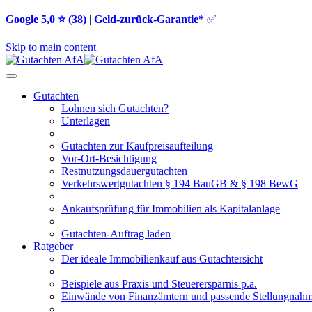
Google 5,0 ⭐ (38)
|
Geld-zurück-Garantie*
✅
Skip to main content
Gutachten
Lohnen sich Gutachten?
Unterlagen
Gutachten zur Kaufpreisaufteilung
Vor-Ort-Besichtigung
Restnutzungsdauergutachten
Verkehrswertgutachten § 194 BauGB & § 198 BewG
Ankaufsprüfung für Immobilien als Kapitalanlage
Gutachten-Auftrag laden
Ratgeber
Der ideale Immobilienkauf aus Gutachtersicht
Beispiele aus Praxis und Steuerersparnis p.a.
Einwände von Finanzämtern und passende Stellungnahmen