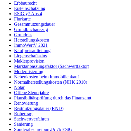
Erbbaurecht
Ersteinschätzung
EStG §7 Abs.4
Flurkarte
Gesamtnutzungsdauer
Grundbuchauszug
Grundriss
Herstellungskosten
ImmoWertV 2021
Kaufpreisaufteilung
Liegenschaftszins
Maklerprovision
Marktanpassungsfaktor (Sachwertfaktor)
Modernisierung
Nebenkosten beim Immobilienkauf
Normalherstellungskosten (NHK 2010)
Notar
Offene Steuerjahre
Plausibilitätsprüfung durch das Finanzamt
Renovierung
Restnutzungsdauer (RND)
Rohertrag
Sachwertverfahren
Sanierung
Sonderabschreibung § 7b EStG