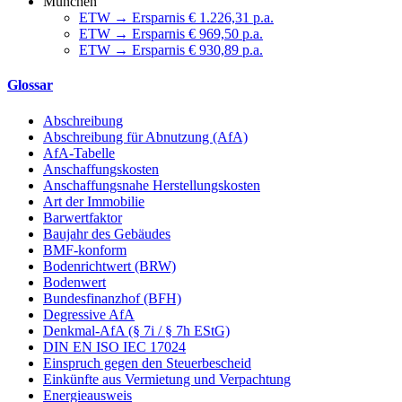
München
ETW → Ersparnis € 1.226,31 p.a.
ETW → Ersparnis € 969,50 p.a.
ETW → Ersparnis € 930,89 p.a.
Glossar
Abschreibung
Abschreibung für Abnutzung (AfA)
AfA-Tabelle
Anschaffungskosten
Anschaffungsnahe Herstellungskosten
Art der Immobilie
Barwertfaktor
Baujahr des Gebäudes
BMF-konform
Bodenrichtwert (BRW)
Bodenwert
Bundesfinanzhof (BFH)
Degressive AfA
Denkmal-AfA (§ 7i / § 7h EStG)
DIN EN ISO IEC 17024
Einspruch gegen den Steuerbescheid
Einkünfte aus Vermietung und Verpachtung
Energieausweis