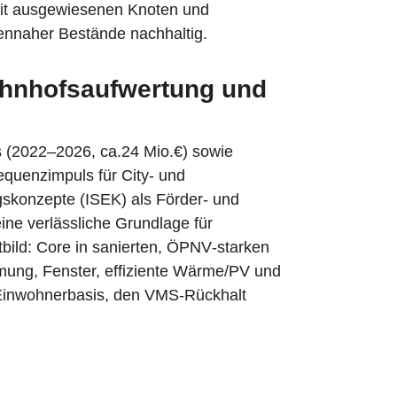
mit ausgewiesenen Knoten und
sennaher Bestände nachhaltig.
ahnhofsaufwertung und
s (2022–2026, ca.24 Mio.€) sowie
quenzimpuls für City‑ und
ngskonzepte (ISEK) als Förder‑ und
ne verlässliche Grundlage für
bild: Core in sanierten, ÖPNV‑starken
mung, Fenster, effiziente Wärme/PV und
‑Einwohnerbasis, den VMS‑Rückhalt