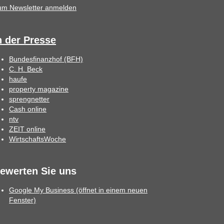
um Newsletter anmelden
n der Presse
Bundesfinanzhof (BFH)
C. H. Beck
haufe
property magazine
sprengnetter
Cash online
ntv
ZEIT online
WirtschaftsWoche
ewerten Sie uns
Google My Business (öffnet in einem neuen
Fenster)