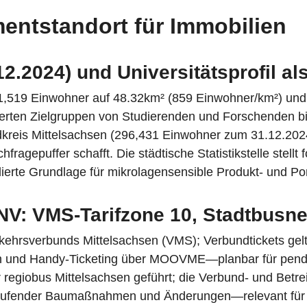
mentstandort für Immobilien
2.2024) und Universitätsprofil al
1,519 Einwohner auf 48.32km² (859 Einwohner/km²) und bi
izierten Zielgruppen von Studierenden und Forschenden b
dkreis Mittelsachsen (296,431 Einwohner zum 31.12.202
ragepuffer schafft. Die städtische Statistikstelle stellt
dierte Grundlage für mikrolagensensible Produkt- und Po
NV: VMS‑Tarifzone 10, Stadtbusne
Verkehrsverbunds Mittelsachsen (VMS); Verbundtickets ge
en und Handy‑Ticketing über MOOVME—planbar für pend
regiobus Mittelsachsen geführt; die Verbund- und Betreib
ve laufender Baumaßnahmen und Änderungen—relevant für