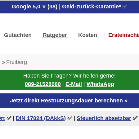
Google 5,0 ⭐ (38)
|
Geld-zurück-Garantie*
✅
Gutachten
Ratgeber
Kosten
Ersteinsch
n
Freiberg
Haben Sie Fragen? Wir helfen gerne!
089-21528680
|
E-Mail
|
WhatsApp
Jetzt direkt Restnutzungsdauer berechnen »
rt
✅ |
DIN 17024 (DAkkS)
✅
|
Steuerlich absetzbar
✅