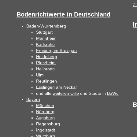
Z
Bodenrichtwerte in Deutschland
I
Baden-Würrtemberg
Stuttgart
Mannheim
Karlsruhe
Freiburg im Breisgau
Heidelberg
Pforzheim
Heilbronn
Ulm
Reutlingen
Esslingen am Neckar
und alle
weiteren Orte
und Städte in
BaWü
Bayern
B
München
Nürnberg
Augsburg
Regensburg
Ingolstadt
Würzburg