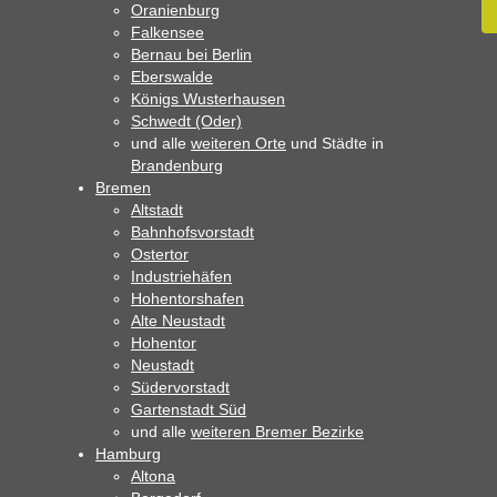
Oranienburg
Falkensee
Bernau bei Berlin
Eberswalde
Königs Wusterhausen
Schwedt (Oder)
und alle
weiteren Orte
und Städte in
Brandenburg
Bremen
Altstadt
Bahnhofsvorstadt
Ostertor
Industriehäfen
Hohentorshafen
Alte Neustadt
Hohentor
Neustadt
Südervorstadt
Gartenstadt Süd
und alle
weiteren Bremer Bezirke
Hamburg
Altona