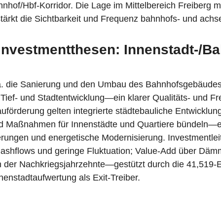
hof/Hbf‑Korridor. Die Lage im Mittelbereich Freiberg 
tärkt die Sichtbarkeit und Frequenz bahnhofs- und ach
Investmentthesen: Innenstadt‑/B
, u.a. die Sanierung und den Umbau des Bahnhofsgebäude
ef‑ und Stadtentwicklung—ein klarer Qualitäts- und Fre
auförderung gelten integrierte städtebauliche Entwicklu
d Maßnahmen für Innenstädte und Quartiere bündeln—ei
rungen und energetische Modernisierung. Investmentleit
 Cashflows und geringe Fluktuation; Value‑Add über Däm
n der Nachkriegsjahrzehnte—gestützt durch die 41,519
enstadtaufwertung als Exit‑Treiber.