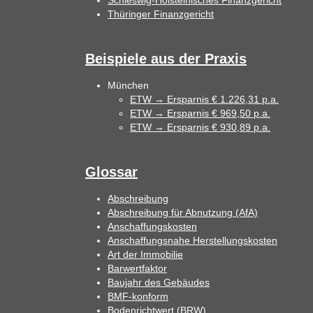
Schleswig-Holsteinisches Finanzgericht
Thüringer Finanzgericht
Beispiele aus der Praxis
München
ETW → Ersparnis € 1.226,31 p.a.
ETW → Ersparnis € 969,50 p.a.
ETW → Ersparnis € 930,89 p.a.
Glossar
Abschreibung
Abschreibung für Abnutzung (AfA)
Anschaffungskosten
Anschaffungsnahe Herstellungskosten
Art der Immobilie
Barwertfaktor
Baujahr des Gebäudes
BMF-konform
Bodenrichtwert (BRW)