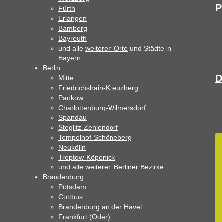
P
Fürth
Erlangen
Bamberg
Bayreuth
und alle
weiteren Orte
und Städte in
Bayern
Berlin
D
Mitte
Friedrichshain-Kreuzberg
Pankow
Charlottenburg-Wilmersdorf
Spandau
Steglitz-Zehlendorf
Tempelhof-Schöneberg
Neukölln
Treptow-Köpenick
und alle
weiteren Berliner Bezirke
Brandenburg
Potsdam
Cottbus
Brandenburg an der Havel
Frankfurt (Oder)