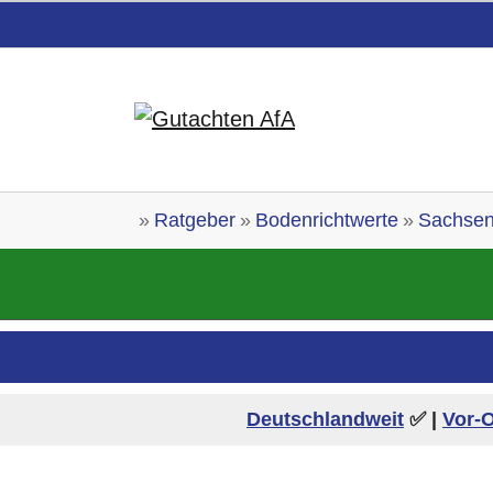
Skip to main content
You are here:
Ratgeber
Bodenrichtwerte
Sachse
Deutschlandweit
✅ |
Vor-O