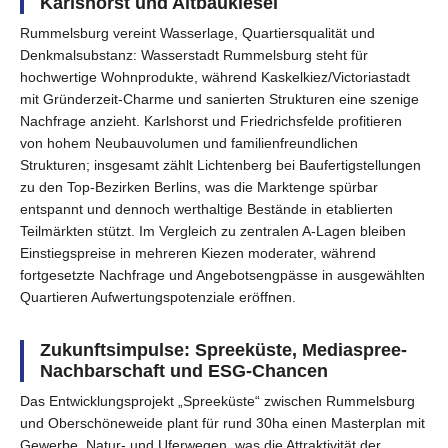
Karlshorst und Altbaukiesel
Rummelsburg vereint Wasserlage, Quartiersqualität und
Denkmalsubstanz: Wasserstadt Rummelsburg steht für
hochwertige Wohnprodukte, während Kaskelkiez/Victoriastadt
mit Gründerzeit-Charme und sanierten Strukturen eine szenige
Nachfrage anzieht. Karlshorst und Friedrichsfelde profitieren
von hohem Neubauvolumen und familienfreundlichen
Strukturen; insgesamt zählt Lichtenberg bei Baufertigstellungen
zu den Top-Bezirken Berlins, was die Marktenge spürbar
entspannt und dennoch werthaltige Bestände in etablierten
Teilmärkten stützt. Im Vergleich zu zentralen A-Lagen bleiben
Einstiegspreise in mehreren Kiezen moderater, während
fortgesetzte Nachfrage und Angebotsengpässe in ausgewählten
Quartieren Aufwertungspotenziale eröffnen.
Zukunftsimpulse: Spreeküste, Mediaspree-
Nachbarschaft und ESG-Chancen
Das Entwicklungsprojekt „Spreeküste“ zwischen Rummelsburg
und Oberschöneweide plant für rund 30ha einen Masterplan mit
Gewerbe, Natur- und Uferwegen, was die Attraktivität der