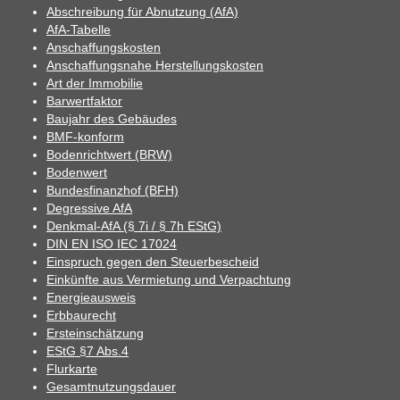
Abschreibung für Abnutzung (AfA)
AfA-Tabelle
Anschaffungskosten
Anschaffungsnahe Herstellungskosten
Art der Immobilie
Barwertfaktor
Baujahr des Gebäudes
BMF-konform
Bodenrichtwert (BRW)
Bodenwert
Bundesfinanzhof (BFH)
Degressive AfA
Denkmal-AfA (§ 7i / § 7h EStG)
DIN EN ISO IEC 17024
Einspruch gegen den Steuerbescheid
Einkünfte aus Vermietung und Verpachtung
Energieausweis
Erbbaurecht
Ersteinschätzung
EStG §7 Abs.4
Flurkarte
Gesamtnutzungsdauer