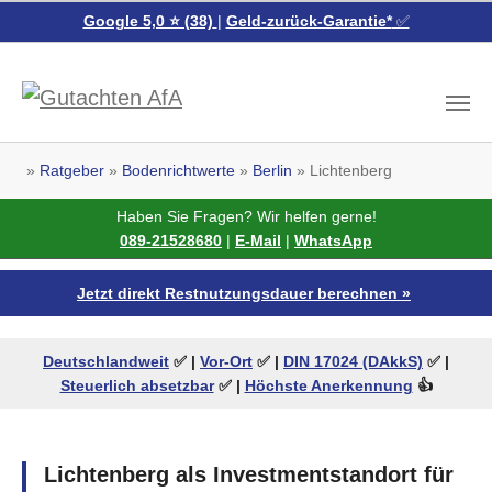
Google 5,0 ⭐ (38)
|
Geld-zurück-Garantie*
✅
Skip to main content
You are here:
Ratgeber
Bodenrichtwerte
Berlin
Lichtenberg
Haben Sie Fragen? Wir helfen gerne!
089-21528680
|
E-Mail
|
WhatsApp
Jetzt direkt Restnutzungsdauer berechnen »
Deutschlandweit
✅ |
Vor-Ort
✅ |
DIN 17024 (DAkkS)
✅
|
Steuerlich absetzbar
✅
|
Höchste Anerkennung
👍
Lichtenberg als Investmentstandort für