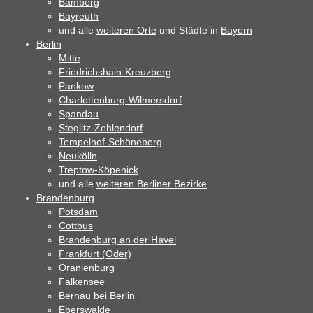
Bamberg
Bayreuth
und alle
weiteren Orte
und Städte in
Bayern
Berlin
Mitte
Friedrichshain-Kreuzberg
Pankow
Charlottenburg-Wilmersdorf
Spandau
Steglitz-Zehlendorf
Tempelhof-Schöneberg
Neukölln
Treptow-Köpenick
und alle
weiteren Berliner Bezirke
Brandenburg
Potsdam
Cottbus
Brandenburg an der Havel
Frankfurt (Oder)
Oranienburg
Falkensee
Bernau bei Berlin
Eberswalde