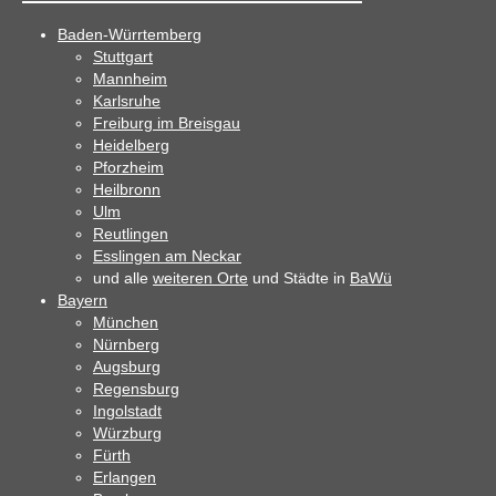
Baden-Würrtemberg
Stuttgart
Mannheim
Karlsruhe
Freiburg im Breisgau
Heidelberg
Pforzheim
Heilbronn
Ulm
Reutlingen
Esslingen am Neckar
und alle
weiteren Orte
und Städte in
BaWü
Bayern
München
Nürnberg
Augsburg
Regensburg
Ingolstadt
Würzburg
Fürth
Erlangen