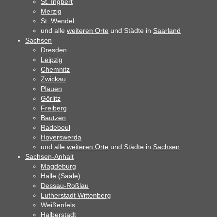
St. Ingbert
Merzig
St. Wendel
und alle
weiteren Orte
und Städte in
Saarland
Sachsen
Dresden
Leipzig
Chemnitz
Zwickau
Plauen
Görlitz
Freiberg
Bautzen
Radebeul
Hoyerswerda
und alle
weiteren Orte
und Städte in
Sachsen
Sachsen-Anhalt
Magdeburg
Halle (Saale)
Dessau-Roßlau
Lutherstadt Wittenberg
Weißenfels
Halberstadt