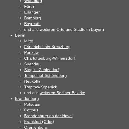
Würzburg
Fürth
Erlangen
Bamberg
Bayreuth
und alle
weiteren Orte
und Städte in
Bayern
Berlin
Mitte
Friedrichshain-Kreuzberg
Pankow
Charlottenburg-Wilmersdorf
Spandau
Steglitz-Zehlendorf
Tempelhof-Schöneberg
Neukölln
Treptow-Köpenick
und alle
weiteren Berliner Bezirke
Brandenburg
Potsdam
Cottbus
Brandenburg an der Havel
Frankfurt (Oder)
Oranienburg