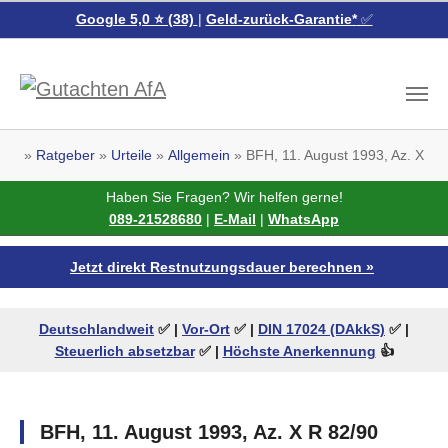
Google 5,0 ⭐ (38)
|
Geld-zurück-Garantie*
✅
Skip to main content
You are here:
Ratgeber
Urteile
Allgemein
BFH, 11. August 1993, Az. X R 
Haben Sie Fragen? Wir helfen gerne!
089-21528680
|
E-Mail
|
WhatsApp
Jetzt direkt Restnutzungsdauer berechnen »
Deutschlandweit
✅ |
Vor-Ort
✅ |
DIN 17024 (DAkkS)
✅
|
Steuerlich absetzbar
✅
|
Höchste Anerkennung
👍
BFH, 11. August 1993, Az. X R 82/90