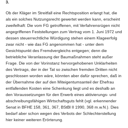
3.
Ob der Kläger im Streitfall eine Rechtsposition erlangt hat, die
als ein solches Nutzungsrecht gewertet werden kann, erscheint
zweifelhaft: Die vom FG getroffenen, mit Verfahrensrügen nicht
angegriffenen Feststellungen zum Vertrag vom 1. Juni 1972 und
dessen steuerrechtliche Würdigung stehen einem Klageerfolg
zwar nicht - wie das FG angenommen hat - unter dem
Gesichtspunkt des Fremdvergleichs entgegen; denn die
betriebliche Veranlassung der Baumaßnahmen steht außer
Frage. Die von der Vorinstanz hervorgehobenen Unklarheiten
des Vertrags, der in der Tat so zwischen fremden Dritten nicht
geschlossen worden wäre, könnten aber dafür sprechen, daß in
der Übernahme der auf den Miteigentumsanteil der Ehefrau
entfallenden Kosten eine Schenkung liegt und es deshalb an
den Voraussetzungen für den Erwerb eines aktivierungs- und
abschreibungsfähigen Wirtschaftsguts fehlt (vgl. erkennender
Senat in BFHE 158, 361, 367, BStBl II 1990, 368 m.w.N.). Dies
bedarf aber schon wegen des Verbots der Schlechterstellung
hier keiner weiteren Erörterung.