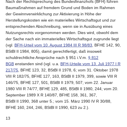
Nach der Rechtsprechung des Bundesfinanzhofs (BFH) führen
Baumaßnahmen auf fremdem Grund und Boden im Rahmen
der Gewinnverwirklichung zur Aktivierung in Höhe der
Herstellungskosten wie ein materielles Wirtschaftsgut und zur
entsprechenden Abschreibung, wenn sie in Ausübung eines
Nutzungsrechts vorgenommen werden. Dies wird, obwohl dem
der Sache nach ein immaterielles Wirtschaftsgut zugrunde liegt
(vgl.
BFH-Urteil vom 10. August 1984 III R 98/83
, BFHE 142, 90,
BStBl II 1984, 805), damit gerechtfertigt, daß insoweit
schuldrechtliche Ansprüche nach § 951 i.V.m.
§ 812
BGB
enstanden sind (vgl. u.a.
BFH-Urteile vom 13. Juli 1977 I R
217/75
, BFHE 123, 32, BStBl II 1978, 6; vom 31. Oktober 1978
VIII R 182/75, BFHE 127, 163, BStBl II 1979, 399, sowie VIII R
146/75, BFHE 127, 501, BStBl II 1979, 507; vom 22. Januar
1980 VIII R 74/77, BFHE 129, 485, BStBl II 1980, 244; vom 20.
September 1989 X R 140/87, BFHE 158, 361, 367,
BStBl II 1990, 368 unter 5.; vom 15. März 1990 IV R 30/88,
BFHE 160, 244, 246, BStBl II 1990, 623 zu 2.).
13