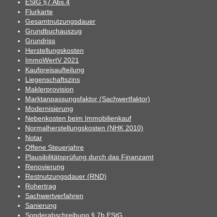
EStG §7 Abs.4
Flurkarte
Gesamtnutzungsdauer
Grundbuchauszug
Grundriss
Herstellungskosten
ImmoWertV 2021
Kaufpreisaufteilung
Liegenschaftszins
Maklerprovision
Marktanpassungsfaktor (Sachwertfaktor)
Modernisierung
Nebenkosten beim Immobilienkauf
Normalherstellungskosten (NHK 2010)
Notar
Offene Steuerjahre
Plausibilitätsprüfung durch das Finanzamt
Renovierung
Restnutzungsdauer (RND)
Rohertrag
Sachwertverfahren
Sanierung
Sonderabschreibung § 7b EStG