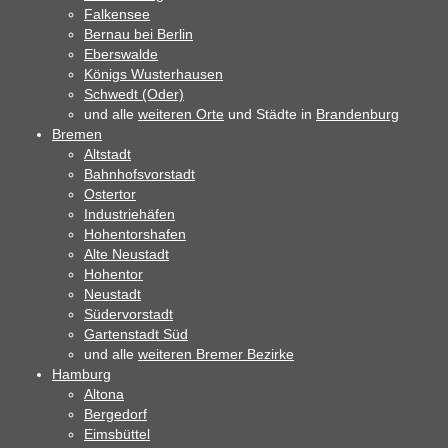
Falkensee
Bernau bei Berlin
Eberswalde
Königs Wusterhausen
Schwedt (Oder)
und alle
weiteren Orte
und Städte in
Brandenburg
Bremen
Altstadt
Bahnhofsvorstadt
Ostertor
Industriehäfen
Hohentorshafen
Alte Neustadt
Hohentor
Neustadt
Südervorstadt
Gartenstadt Süd
und alle
weiteren Bremer Bezirke
Hamburg
Altona
Bergedorf
Eimsbüttel