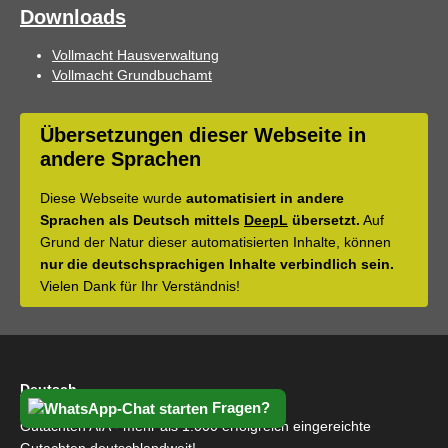
Downloads
Vollmacht Hausverwaltung
Vollmacht Grundbuchamt
Übersetzungen dieser Webseite in
andere Sprachen
Diese Webseite wurde
automatisiert in andere
Sprachen als Deutsch mittels
DeepL
übersetzt.
Auf
Grund der Natur dieser automatisierten Inhalte, können
nur die deutschsprachigen Inhalte verbindlich sein.
Vielen Dank für Ihr Verständnis!
Deutsch
Fragen?
Gutachten AfA - mehr als 1.000 erfolgreich eingereichte