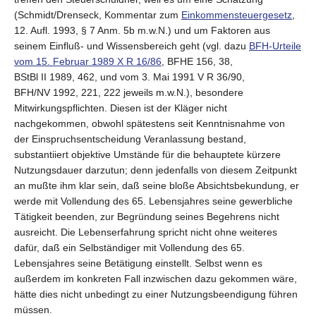
(Schmidt/Drenseck, Kommentar zum
Einkommensteuergesetz
,
12. Aufl. 1993, § 7 Anm. 5b m.w.N.) und um Faktoren aus
seinem Einfluß- und Wissensbereich geht (vgl. dazu
BFH-Urteile
vom 15. Februar 1989 X R 16/86
, BFHE 156, 38,
BStBl II 1989, 462, und vom 3. Mai 1991 V R 36/90,
BFH/NV 1992, 221, 222 jeweils m.w.N.), besondere
Mitwirkungspflichten. Diesen ist der Kläger nicht
nachgekommen, obwohl spätestens seit Kenntnisnahme von
der Einspruchsentscheidung Veranlassung bestand,
substantiiert objektive Umstände für die behauptete kürzere
Nutzungsdauer darzutun; denn jedenfalls von diesem Zeitpunkt
an mußte ihm klar sein, daß seine bloße Absichtsbekundung, er
werde mit Vollendung des 65. Lebensjahres seine gewerbliche
Tätigkeit beenden, zur Begründung seines Begehrens nicht
ausreicht. Die Lebenserfahrung spricht nicht ohne weiteres
dafür, daß ein Selbständiger mit Vollendung des 65.
Lebensjahres seine Betätigung einstellt. Selbst wenn es
außerdem im konkreten Fall inzwischen dazu gekommen wäre,
hätte dies nicht unbedingt zu einer Nutzungsbeendigung führen
müssen.