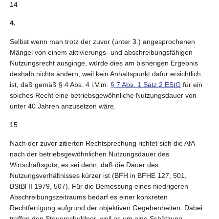
14
4.
Selbst wenn man trotz der zuvor (unter 3.) angesprochenen
Mängel von einem aktivierungs- und abschreibungsfähigen
Nutzungsrecht ausginge, würde dies am bisherigen Ergebnis
deshalb nichts ändern, weil kein Anhaltspunkt dafür ersichtlich
ist, daß gemäß § 4 Abs. 4 i.V.m.
§ 7 Abs. 1 Satz 2 EStG
für ein
solches Recht eine betriebsgewöhnliche Nutzungsdauer von
unter 40 Jahren anzusetzen wäre.
15
Nach der zuvor zitierten Rechtsprechung richtet sich die AfA
nach der betriebsgewöhnlichen Nutzungsdauer des
Wirtschaftsguts, es sei denn, daß die Dauer des
Nutzungsverhältnisses kürzer ist (BFH in BFHE 127, 501,
BStBl II 1979, 507). Für die Bemessung eines niedrigeren
Abschreibungszeitraums bedarf es einer konkreten
Rechtfertigung aufgrund der objektiven Gegebenheiten. Dabei
treffen den Steuerschuldner, weil es um eine Schätzung