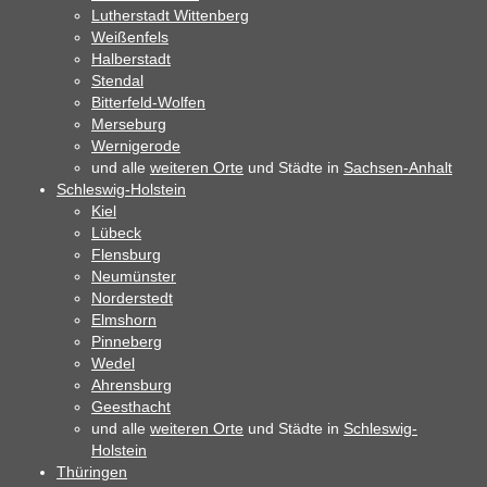
Lutherstadt Wittenberg
Weißenfels
Halberstadt
Stendal
Bitterfeld-Wolfen
Merseburg
Wernigerode
und alle
weiteren Orte
und Städte in
Sachsen-Anhalt
Schleswig-Holstein
Kiel
Lübeck
Flensburg
Neumünster
Norderstedt
Elmshorn
Pinneberg
Wedel
Ahrensburg
Geesthacht
und alle
weiteren Orte
und Städte in
Schleswig-
Holstein
Thüringen