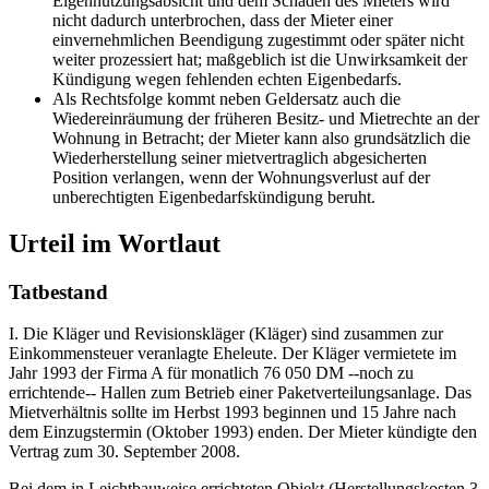
Eigennutzungsabsicht und dem Schaden des Mieters wird
nicht dadurch unterbrochen, dass der Mieter einer
einvernehmlichen Beendigung zugestimmt oder später nicht
weiter prozessiert hat; maßgeblich ist die Unwirksamkeit der
Kündigung wegen fehlenden echten Eigenbedarfs.
Als Rechtsfolge kommt neben Geldersatz auch die
Wiedereinräumung der früheren Besitz- und Mietrechte an der
Wohnung in Betracht; der Mieter kann also grundsätzlich die
Wiederherstellung seiner mietvertraglich abgesicherten
Position verlangen, wenn der Wohnungsverlust auf der
unberechtigten Eigenbedarfskündigung beruht.
Urteil im Wortlaut
Tatbestand
I. Die Kläger und Revisionskläger (Kläger) sind zusammen zur
Einkommensteuer veranlagte Eheleute. Der Kläger vermietete im
Jahr 1993 der Firma A für monatlich 76 050 DM --noch zu
errichtende-- Hallen zum Betrieb einer Paketverteilungsanlage. Das
Mietverhältnis sollte im Herbst 1993 beginnen und 15 Jahre nach
dem Einzugstermin (Oktober 1993) enden. Der Mieter kündigte den
Vertrag zum 30. September 2008.
Bei dem in Leichtbauweise errichteten Objekt (Herstellungskosten 3