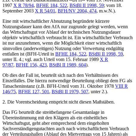
1997
X R 78/94
,
BFHE 184, 522
,
BStBl II 1998, 59
; vom 18.
September 2003
X R 54/01
,
BFH/NV 2004, 474
, m.w.N.).
Eine mit wirtschaftlicher Abnutzung begründete kürzere
Nutzungsdauer kann den AfA nur zugrunde gelegt werden, wenn
das Wirtschaftsgut vor Ablauf der technischen Nutzungsdauer
objektiv wirtschaftlich verbraucht ist. Ein wirtschaftlicher Verbrauch
ist nur anzunehmen, wenn die Möglichkeit einer wirtschaftlich
sinnvollen (anderweitigen) Nutzung oder Verwertung endgültig
entfallen ist (BFH-Urteil in
BFHE 184, 522
,
BStBl II 1998, 59
,
unter II. 4.; vgl. auch Urteil vom 15. Februar 1989
X R
97/87
,
BFHE 156, 423
,
BStBl II 1989, 604
).
Ob dies der Fall ist, beurteilt sich nach den Verhältnissen des
Einzelfalles. Die hierzu notwendige Beurteilung obliegt dem FG als
Tatsacheninstanz (z.B. BFH-Urteil vom 31. Oktober 1978
VIII R
146/75
,
BFHE 127, 501
,
BStBl II 1979, 507
, unter 2.).
2. Die Vorentscheidung entspricht nicht diesen Maßstäben.
Das FG beurteilt die streitbefangene Gesamtanlage in
Übereinstimmung mit den Klägern als ein einheitliches
Wirtschaftsgut, geht aber entsprechend dem eingeholten
Sachverständigengutachten auch nach wirtschaftlichem Verbrauch
der Verteilungshallen (Ablauf des Mietvertrags von 15 Jahren) als