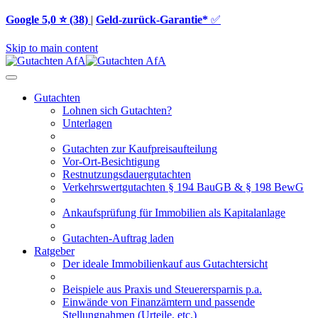
Google 5,0 ⭐ (38)
|
Geld-zurück-Garantie*
✅
Skip to main content
Gutachten
Lohnen sich Gutachten?
Unterlagen
Gutachten zur Kaufpreisaufteilung
Vor-Ort-Besichtigung
Restnutzungsdauergutachten
Verkehrswertgutachten § 194 BauGB & § 198 BewG
Ankaufsprüfung für Immobilien als Kapitalanlage
Gutachten-Auftrag laden
Ratgeber
Der ideale Immobilienkauf aus Gutachtersicht
Beispiele aus Praxis und Steuerersparnis p.a.
Einwände von Finanzämtern und passende
Stellungnahmen (Urteile, etc.)