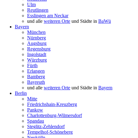
Ulm
Reutlingen
Esslingen am Neckar
und alle
weiteren Orte
und Städte in
BaWü
Bayern
München
Nürnberg
Augsburg
Regensburg
Ingolstadt
Würzburg
Fürth
Erlangen
Bamberg
Bayreuth
und alle
weiteren Orte
und Städte in
Bayern
Berlin
Mitte
Friedrichshain-Kreuzberg
Pankow
Charlottenburg-Wilmersdorf
Spandau
Steglitz-Zehlendorf
Tempelhof-Schöneberg
Neukölln