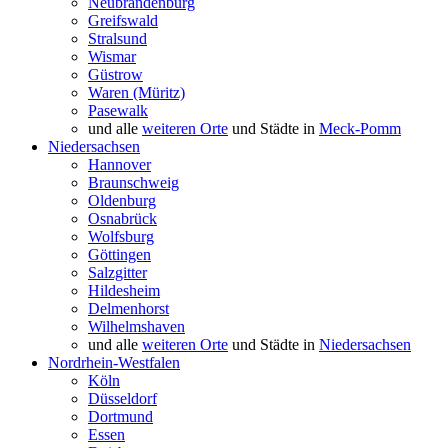
Neubrandenburg
Greifswald
Stralsund
Wismar
Güstrow
Waren (Müritz)
Pasewalk
und alle
weiteren Orte
und Städte in
Meck-Pomm
Niedersachsen
Hannover
Braunschweig
Oldenburg
Osnabrück
Wolfsburg
Göttingen
Salzgitter
Hildesheim
Delmenhorst
Wilhelmshaven
und alle
weiteren Orte
und Städte in
Niedersachsen
Nordrhein-Westfalen
Köln
Düsseldorf
Dortmund
Essen