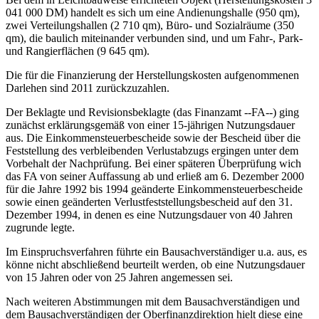
041 000 DM) handelt es sich um eine Andienungshalle (950 qm),
zwei Verteilungshallen (2 710 qm), Büro- und Sozialräume (350
qm), die baulich miteinander verbunden sind, und um Fahr-, Park-
und Rangierflächen (9 645 qm).
Die für die Finanzierung der Herstellungskosten aufgenommenen
Darlehen sind 2011 zurückzuzahlen.
Der Beklagte und Revisionsbeklagte (das Finanzamt --FA--) ging
zunächst erklärungsgemäß von einer 15-jährigen Nutzungsdauer
aus. Die Einkommensteuerbescheide sowie der Bescheid über die
Feststellung des verbleibenden Verlustabzugs ergingen unter dem
Vorbehalt der Nachprüfung. Bei einer späteren Überprüfung wich
das FA von seiner Auffassung ab und erließ am 6. Dezember 2000
für die Jahre 1992 bis 1994 geänderte Einkommensteuerbescheide
sowie einen geänderten Verlustfeststellungsbescheid auf den 31.
Dezember 1994, in denen es eine Nutzungsdauer von 40 Jahren
zugrunde legte.
Im Einspruchsverfahren führte ein Bausachverständiger u.a. aus, es
könne nicht abschließend beurteilt werden, ob eine Nutzungsdauer
von 15 Jahren oder von 25 Jahren angemessen sei.
Nach weiteren Abstimmungen mit dem Bausachverständigen und
dem Bausachverständigen der Oberfinanzdirektion hielt diese eine