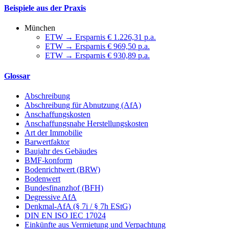
Beispiele aus der Praxis
München
ETW → Ersparnis € 1.226,31 p.a.
ETW → Ersparnis € 969,50 p.a.
ETW → Ersparnis € 930,89 p.a.
Glossar
Abschreibung
Abschreibung für Abnutzung (AfA)
Anschaffungskosten
Anschaffungsnahe Herstellungskosten
Art der Immobilie
Barwertfaktor
Baujahr des Gebäudes
BMF-konform
Bodenrichtwert (BRW)
Bodenwert
Bundesfinanzhof (BFH)
Degressive AfA
Denkmal-AfA (§ 7i / § 7h EStG)
DIN EN ISO IEC 17024
Einkünfte aus Vermietung und Verpachtung