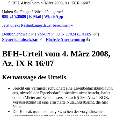
BFH-Urteil vom 4. März 2008, Az. IX R 16/07
Haben Sie Fragen? Wir helfen gerne!
089-21528680
|
E-Mail
|
WhatsApp
Jetzt direkt Restnutzungsdauer berechnen »
Deutschlandweit
✅ |
Vor-Ort
✅ |
DIN 17024 (DAkkS)
✅
|
Steuerlich absetzbar
✅
|
Höchste Anerkennung
👍
BFH-Urteil vom 4. März 2008,
Az. IX R 16/07
Kernaussage des Urteils
Spricht ein Vermieter schuldhaft eine Eigenbedarfskündigung
aus, obwohl der Eigenbedarf tatsächlich nicht besteht, haftet
er dem Mieter auf Schadensersatz nach § 280 Abs. 1 BGB;
Voraussetzung ist eine ernsthafte Nutzungsabsicht, die hier
fehlte.
Der Kausalzusammenhang zwischen der vorgetäuschten