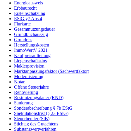
Energieausweis
Erbbaurecht
Ersteinschätzung
EStG §7 Abs.4
Flurkarte
Gesamtnutzungsdauer
Grundbuchauszug
Grundriss
Herstellungskosten
ImmoWertV 2021
Kaufpreisaufteilung
Liegenschaftszins
Maklerprovision
Marktanpassungsfaktor (Sachwertfaktor)
Modernisierung
Notar
Offene Steuerjahre
Renovierung
Restnutzungsdauer (RND)
Sanierung
Sonderabschreibung § 7b EStG
Spekulationsfrist (§ 23 EStG)
Steuerberater (StB)
Stichtag des Gutachtens
Substanzwertverfahren