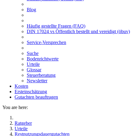
Blog
Häufig gestellte Fragen (FAQ)
DIN 17024 vs Öffentlich bestellt und vereidigt (öbuv)
Service-Versprechen
Suche
Bodenrichtwerte
Urteile
Glossar
Steuerberatung
Newsletter
Kosten
Ersteinschätzung
Gutachten beauftragen
You are here:
Ratgeber
Urteile
Restnutzungsdauergutachten