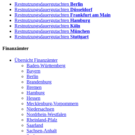
Restnutzungsdauergutachten
Berlin
Restnutzungsdauergutachten
Düsseldorf
Restnutzungsdauergutachten
Frankfurt am Main
Restnutzungsdauergutachten
Hamburg
Restnutzungsdauergutachten
Köln
Restnutzungsdauergutachten
München
Restnutzungsdauergutachten
Stuttgart
Finanzämter
Übersicht Finanzämter
Baden-Württemberg
Bayern
Berlin
Brandenburg
Bremen
Hamburg
Hessen
Mecklenburg-Vorpommern
Niedersachsen
Nordrhein-Westfalen
Rheinland-Pfalz
Saarland
Sachsen-Anhalt