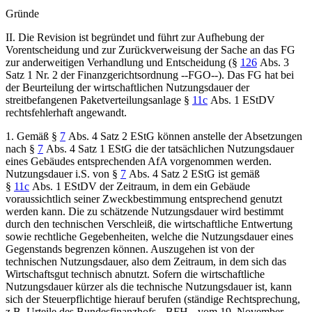
Gründe
II. Die Revision ist begründet und führt zur Aufhebung der
Vorentscheidung und zur Zurückverweisung der Sache an das FG
zur anderweitigen Verhandlung und Entscheidung (§
126
Abs. 3
Satz 1 Nr. 2 der Finanzgerichtsordnung --FGO--). Das FG hat bei
der Beurteilung der wirtschaftlichen Nutzungsdauer der
streitbefangenen Paketverteilungsanlage §
11c
Abs. 1 EStDV
rechtsfehlerhaft angewandt.
1. Gemäß §
7
Abs. 4 Satz 2 EStG können anstelle der Absetzungen
nach §
7
Abs. 4 Satz 1 EStG die der tatsächlichen Nutzungsdauer
eines Gebäudes entsprechenden AfA vorgenommen werden.
Nutzungsdauer i.S. von §
7
Abs. 4 Satz 2 EStG ist gemäß
§
11c
Abs. 1 EStDV der Zeitraum, in dem ein Gebäude
voraussichtlich seiner Zweckbestimmung entsprechend genutzt
werden kann. Die zu schätzende Nutzungsdauer wird bestimmt
durch den technischen Verschleiß, die wirtschaftliche Entwertung
sowie rechtliche Gegebenheiten, welche die Nutzungsdauer eines
Gegenstands begrenzen können. Auszugehen ist von der
technischen Nutzungsdauer, also dem Zeitraum, in dem sich das
Wirtschaftsgut technisch abnutzt. Sofern die wirtschaftliche
Nutzungsdauer kürzer als die technische Nutzungsdauer ist, kann
sich der Steuerpflichtige hierauf berufen (ständige Rechtsprechung,
z.B. Urteile des Bundesfinanzhofs --BFH-- vom 19. November