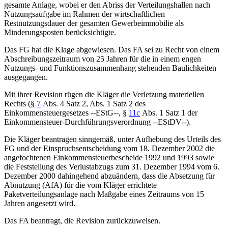
gesamte Anlage, wobei er den Abriss der Verteilungshallen nach
Nutzungsaufgabe im Rahmen der wirtschaftlichen
Restnutzungsdauer der gesamten Gewerbeimmobilie als
Minderungsposten berücksichtigte.
Das FG hat die Klage abgewiesen. Das FA sei zu Recht von einem
Abschreibungszeitraum von 25 Jahren für die in einem engen
Nutzungs- und Funktionszusammenhang stehenden Baulichkeiten
ausgegangen.
Mit ihrer Revision rügen die Kläger die Verletzung materiellen
Rechts (§
7
Abs. 4 Satz 2, Abs. 1 Satz 2 des
Einkommensteuergesetzes --EStG--, §
11c
Abs. 1 Satz 1 der
Einkommensteuer-Durchführungsverordnung --EStDV--).
Die Kläger beantragen sinngemäß, unter Aufhebung des Urteils des
FG und der Einspruchsentscheidung vom 18. Dezember 2002 die
angefochtenen Einkommensteuerbescheide 1992 und 1993 sowie
die Feststellung des Verlustabzugs zum 31. Dezember 1994 vom 6.
Dezember 2000 dahingehend abzuändern, dass die Absetzung für
Abnutzung (AfA) für die vom Kläger errichtete
Paketverteilungsanlage nach Maßgabe eines Zeitraums von 15
Jahren angesetzt wird.
Das FA beantragt, die Revision zurückzuweisen.